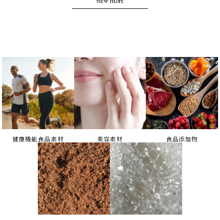
view more
SUHEUNG
Lotteグループ
LGグループ
Freemen Nutra Group
三晶株式会社
株式会社エース・トレーディング
日本製薬工業株式会社
株式会社荻野商店
株式会社東洋新薬
株式会社エバーライフ
ホーリュウ化学株式会社
健康機能食品素材
美容素材
食品添加物
株式会社エフアイコーポレイション
サンライフ株式会社
ナガセサンバイオ株式会社
⽇清オイリオグループ株式会社
富⽥薬品⼯業株式会社
⼤阪ガスケミカル株式会社
帝⼈炭素繊維事業