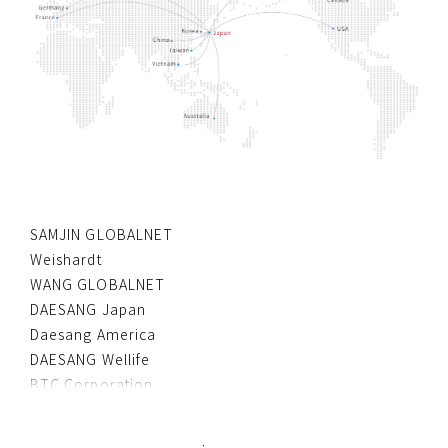
SAMJIN GLOBALNET
Weishardt
WANG GLOBALNET
DAESANG Japan
Daesang America
DAESANG Wellife
BTC Corporation
Marine Bioprocess
DAEHAN CHEMTECH