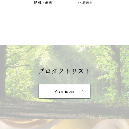
肥料・飼料
化学素材
CNBMインターナショナル
⼩林製薬株式会社
⼤象株式会社
VEDAN International (Holdings) Limited
Jinwoo Bio,Inc.
SJBバイオテック株式会社
株式会社デピョン
MH2 Biochemical Co.,Ltd
LactoMason
世元化成株式会社
プロダクトリスト
Rousselot(Darling Ingredients)
三菱商事
株式会社三協
View more
アピ株式会社
Angel Yeast Co.,Ltd
Interfarm Inc.
Pos Ceramics Co.,Ltd
Geranti Pharmaceutical Ltd