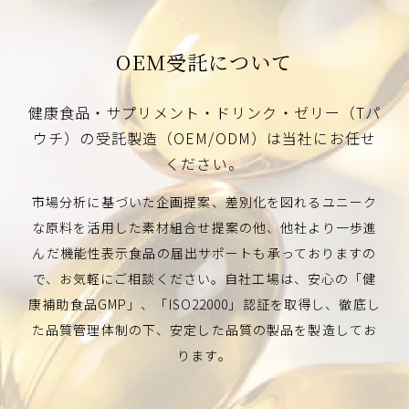
興和株式会社
福田龍株式会社
OEM受託について
竹内化成株式会社
新太平洋商事株式会社
健康⾷品・サプリメント・ドリンク・ゼリー（Tパ
ウチ）の受託製造（OEM/ODM）は当社にお任せ
ください。
市場分析に基づいた企画提案、差別化を図れるユニーク
な原料を活⽤した素材組合せ提案の他、他社より⼀歩進
んだ機能性
表⽰⾷品の届出サポートも承っておりますの
で、お気軽にご相談ください。⾃社⼯場は、安⼼の「健
康補助⾷品GMP」、
「ISO22000」認証を取得し、徹底し
た品質管理体制の下、安定した品質の製品を製造してお
ります。